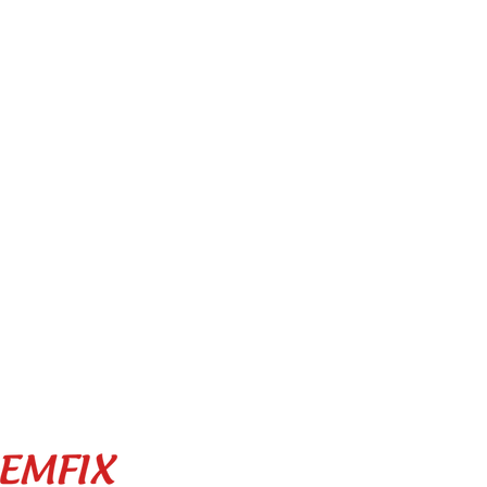
© 2003 SEMFIX - Le Comptoir Du Fu
Le spécialiste dans la distribution de c
3CE, tubage